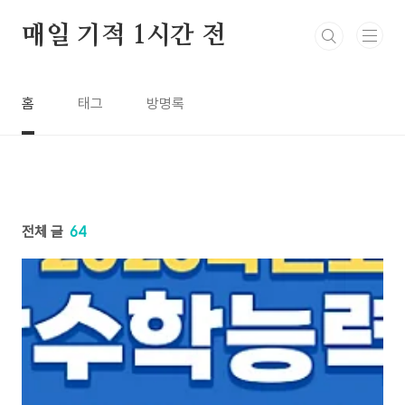
본문 바로가기
매일 기적 1시간 전
홈
태그
방명록
전체 글
64